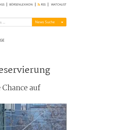
OGS
BÖRSENLEXIKON
RSS
WATCHLIST
Menü ein-/ausblenden
News Suche
GE
eservierung
 Chance auf