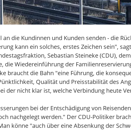
nal an die Kundinnen und Kunden senden - die R
ung kann ein solches, erstes Zeichen sein", sag
destagsfraktion, Sebastian Steineke (CDU), dem 
e, die Wiedereinführung der Familienreservierun
eke braucht die Bahn "eine Führung, die konseque
ktlichkeit, Qualität und Preisstabilität des Ange
i der nicht klar ist, welche Verbindung heute Ve
esserungen bei der Entschädigung von Reisenden.
och nachgelegt werden." Der CDU-Politiker brac
 Man könne "auch über eine Absenkung der Schwe