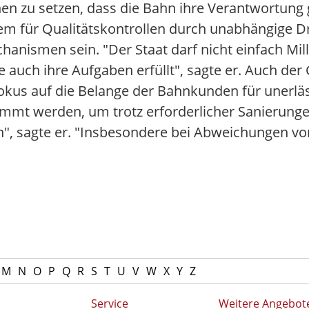
en zu setzen, dass die Bahn ihre Verantwortung
em für Qualitätskontrollen durch unabhängige Dr
anismen sein. "Der Staat darf nicht einfach Mill
e auch ihre Aufgaben erfüllt", sagte er. Auch der
 Fokus auf die Belange der Bahnkunden für unerlä
timmt werden, um trotz erforderlicher Sanierung
en", sagte er. "Insbesondere bei Abweichungen 
M
N
O
P
Q
R
S
T
U
V
W
X
Y
Z
Service
Weitere Angebot