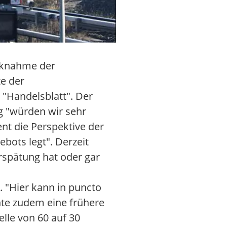
ücknahme der
te der
"Handelsblatt". Der
g "würden wir sehr
nt die Perspektive der
bots legt". Derzeit
rspätung hat oder gar
 "Hier kann in puncto
hte zudem eine frühere
lle von 60 auf 30