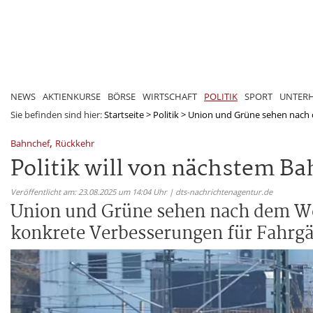
NEWS
AKTIENKURSE
BÖRSE
WIRTSCHAFT
POLITIK
SPORT
UNTER
Sie befinden sind hier:
Startseite
>
Politik
>
Union und Grüne sehen nach 
,
Bahnchef
Rückkehr
Politik will von nächstem B
Veröffentlicht am: 23.08.2025 um 14:04 Uhr | dts-nachrichtenagentur.de
Union und Grüne sehen nach dem We
konkrete Verbesserungen für Fahrgä