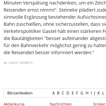
Minuten Verspätung nachdenken, um ein Zeich
Reisenden ernst nimmt". Steineke plädiert zud
sinnvolle Ergänzung bestehender Aufsichtsmech
Bahn zuschießen, ohne sicherzustellen, dass si
Verkehrspolitiker Gastel hält einen stärkeren
die Bautätigkeiten "besser aufeinander abges
für den Bahnverkehr möglichst gering zu halt
die Reisenden besser informiert werden."
de | politik | 68140513 |
Börsenlexikon
A
B
C
D
E
F
G
H
I
J
K
L
Aktienkurse
Nachrichten
broker