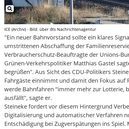
ICE (Archiv) - Bild: über dts Nachrichtenagentur
"Ein neuer Bahnvorstand sollte ein klares Sig
umstrittenen Abschaffung der Familienreservier
Verbraucherschutz-Beauftragte der Unions-Bun
Grünen-Verkehrspolitiker Matthias Gastel sagt
begrüßen". Aus Sicht des CDU-Politikers Stein
Fahrgäste einnimmt und damit den Fokus auf Pün
werde Bahnfahren "immer mehr zur Lotterie, be
ausfällt", sagte er.
Steineke fordert vor diesem Hintergrund Verb
Digitalisierung und automatischer Verfahren n
Entschädigung bei Zugverspätungen ins Spiel.