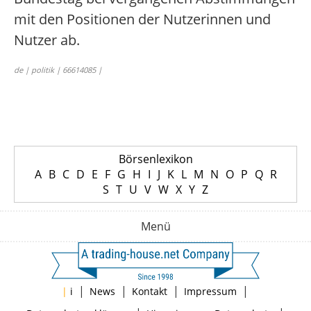
mit den Positionen der Nutzerinnen und
Nutzer ab.
de | politik | 66614085 |
Börsenlexikon
A
B
C
D
E
F
G
H
I
J
K
L
M
N
O
P
Q
R
S
T
U
V
W
X
Y
Z
Menü
|
|
|
|
|
i
News
Kontakt
Impressum