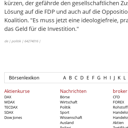
kürzen, der gefährde den gesellschaftlichen Zu
Lösung auf die FDP und auch auf die Oppositio
Koalition. "Es muss jetzt eine ideologiefreie, 
das Geld für die Investition."
de | politik | 64274016 |
Börsenlexikon
A
B
C
D
E
F
G
H
I
J
K
L
Aktienkurse
Nachrichten
broker
DAX
Börse
CFD
MDAX
Wirtschaft
FOREX
TECDAX
Politik
Rohstoff
SDAX
Sport
Handels
Dow Jones
Wissenschaft
Handelss
Ausland
Aktien
Polizei
Zertifika