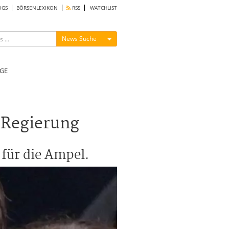
OGS
BÖRSENLEXIKON
RSS
WATCHLIST
Menü ein-/ausblenden
News Suche
GE
e Regierung
 für die Ampel.