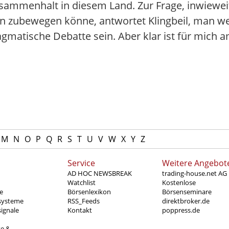
sammenhalt in diesem Land. Zur Frage, inwieweit
n zubewegen könne, antwortet Klingbeil, man wer
pragmatische Debatte sein. Aber klar ist für mich
M
N
O
P
Q
R
S
T
U
V
W
X
Y
Z
Service
Weitere Angebot
AD HOC NEWSBREAK
trading-house.net AG
Watchlist
Kostenlose
e
Börsenlexikon
Börsenseminare
systeme
RSS_Feeds
direktbroker.de
ignale
Kontakt
poppress.de
te &