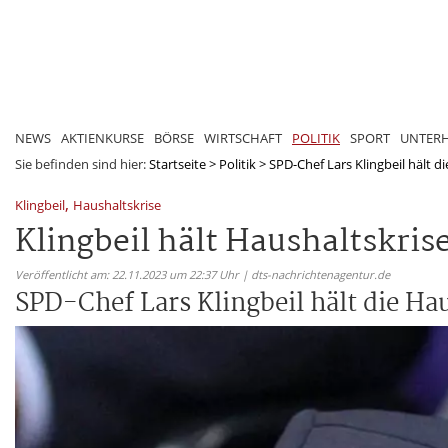
NEWS
AKTIENKURSE
BÖRSE
WIRTSCHAFT
POLITIK
SPORT
UNTER
Sie befinden sind hier:
Startseite
>
Politik
>
SPD-Chef Lars Klingbeil hält die
,
Klingbeil
Haushaltskrise
Klingbeil hält Haushaltskris
Veröffentlicht am: 22.11.2023 um 22:37 Uhr | dts-nachrichtenagentur.de
SPD-Chef Lars Klingbeil hält die Ha