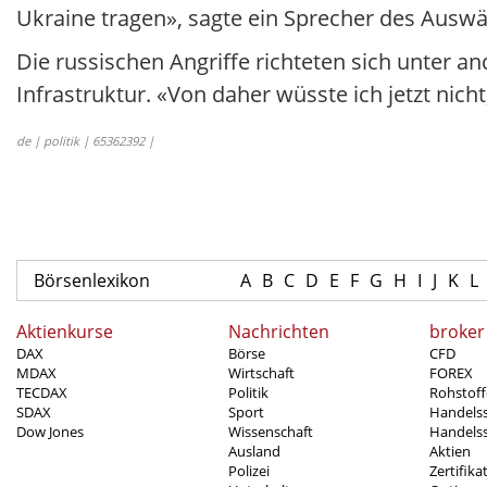
Ukraine tragen», sagte ein Sprecher des Auswär
Die russischen Angriffe richteten sich unter 
Infrastruktur. «Von daher wüsste ich jetzt nicht
de | politik | 65362392 |
Börsenlexikon
A
B
C
D
E
F
G
H
I
J
K
L
Aktienkurse
Nachrichten
broker
DAX
Börse
CFD
MDAX
Wirtschaft
FOREX
TECDAX
Politik
Rohstoff
SDAX
Sport
Handels
Dow Jones
Wissenschaft
Handelss
Ausland
Aktien
Polizei
Zertifika