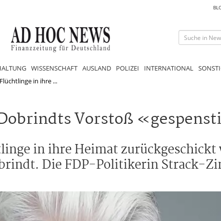
BL
HALTUNG
WISSENSCHAFT
AUSLAND
POLIZEI
INTERNATIONAL
SONSTI
lüchtlinge in ihre ...
obrindts Vorstoß «gespenst
htlinge in ihre Heimat zurückgeschick
brindt. Die FDP-Politikerin Strack