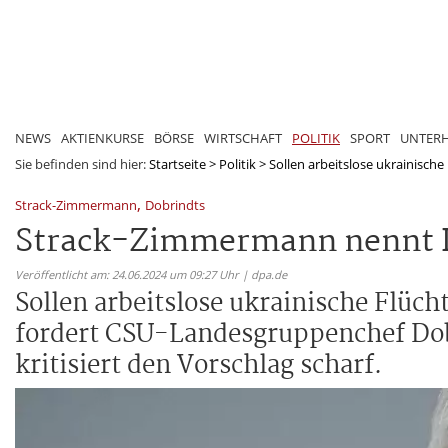
NEWS
AKTIENKURSE
BÖRSE
WIRTSCHAFT
POLITIK
SPORT
UNTER
Sie befinden sind hier:
Startseite
>
Politik
>
Sollen arbeitslose ukrainische F
,
Strack-Zimmermann
Dobrindts
Strack-Zimmermann nennt D
Veröffentlicht am: 24.06.2024 um 09:27 Uhr | dpa.de
Sollen arbeitslose ukrainische Flüc
fordert CSU-Landesgruppenchef Do
kritisiert den Vorschlag scharf.