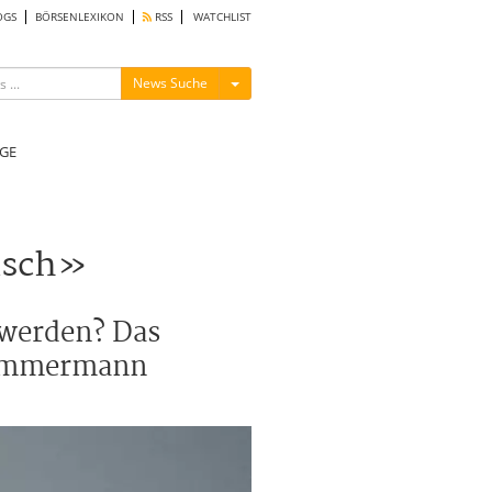
OGS
BÖRSENLEXIKON
RSS
WATCHLIST
Menü ein-/ausblenden
News Suche
GE
isch»
t werden? Das
-Zimmermann