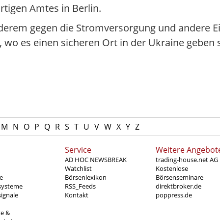
tigen Amtes in Berlin.
anderem gegen die Stromversorgung und andere Ei
, wo es einen sicheren Ort in der Ukraine geben so
M
N
O
P
Q
R
S
T
U
V
W
X
Y
Z
Service
Weitere Angebot
AD HOC NEWSBREAK
trading-house.net AG
Watchlist
Kostenlose
e
Börsenlexikon
Börsenseminare
systeme
RSS_Feeds
direktbroker.de
ignale
Kontakt
poppress.de
te &