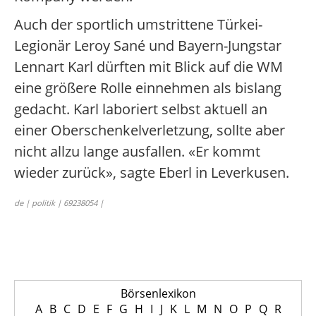
Auch der sportlich umstrittene Türkei-
Legionär Leroy Sané und Bayern-Jungstar
Lennart Karl dürften mit Blick auf die WM
eine größere Rolle einnehmen als bislang
gedacht. Karl laboriert selbst aktuell an
einer Oberschenkelverletzung, sollte aber
nicht allzu lange ausfallen. «Er kommt
wieder zurück», sagte Eberl in Leverkusen.
de | politik | 69238054 |
Börsenlexikon
A
B
C
D
E
F
G
H
I
J
K
L
M
N
O
P
Q
R