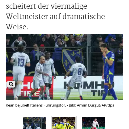
scheitert der viermalige
Weltmeister auf dramatische
Weise.
Kean bejubelt Italiens Führungstor. - Bild: Armin Durgut/AP/dpa
Ela
Jo