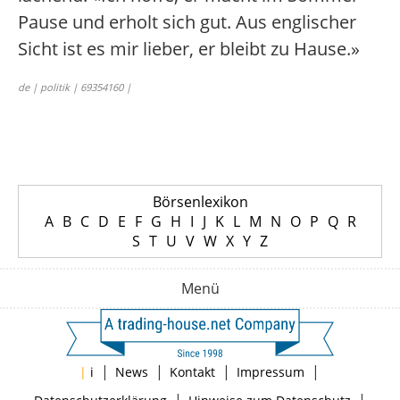
Pause und erholt sich gut. Aus englischer
Sicht ist es mir lieber, er bleibt zu Hause.»
de | politik | 69354160 |
Börsenlexikon
A
B
C
D
E
F
G
H
I
J
K
L
M
N
O
P
Q
R
S
T
U
V
W
X
Y
Z
Menü
|
|
|
|
|
i
News
Kontakt
Impressum