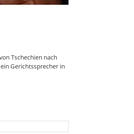
Über die Beschwerden Liebichs m
g von Tschechien nach
ein Gerichtssprecher in