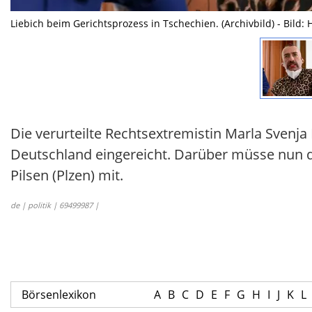
Liebich beim Gerichtsprozess in Tschechien. (Archivbild) - Bild
Die verurteilte Rechtsextremistin Marla Svenj
Deutschland eingereicht. Darüber müsse nun da
Pilsen (Plzen) mit.
de | politik | 69499987 |
Börsenlexikon
A
B
C
D
E
F
G
H
I
J
K
L