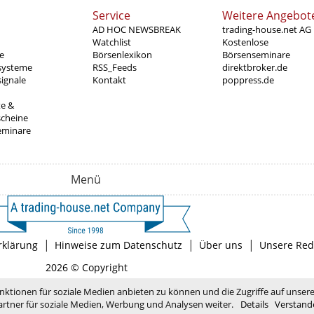
Service
Weitere Angebot
AD HOC NEWSBREAK
trading-house.net AG
Watchlist
Kostenlose
e
Börsenlexikon
Börsenseminare
systeme
RSS_Feeds
direktbroker.de
ignale
Kontakt
poppress.de
te &
scheine
eminare
Menü
|
|
|
rklärung
Hinweise zum Datenschutz
Über uns
Unsere Red
2026 © Copyright
nktionen für soziale Medien anbieten zu können und die Zugriffe auf unser
rtner für soziale Medien, Werbung und Analysen weiter.
Details
Verstand