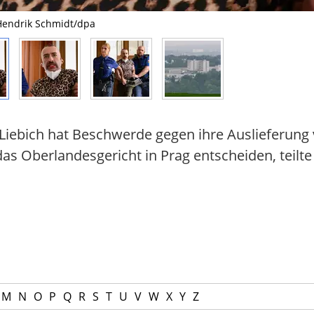
: Hendrik Schmidt/dpa
a Liebich hat Beschwerde gegen ihre Auslieferun
s Oberlandesgericht in Prag entscheiden, teilte 
M
N
O
P
Q
R
S
T
U
V
W
X
Y
Z