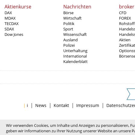
Aktienkurse
Nachrichten
broker
DAX
Börse
CFD
MDAX
Wirtschaft
FOREX
TECDAX
Politik
Rohstoff
SDAX
Sport
Handels
Dow Jones
Wissenschaft
Handelss
Ausland
Aktien
Polizei
Zertifika
Unterhaltung
Options
International
Börsens
Kalenderblatt
|
|
|
|
|
i
News
Kontakt
Impressum
Datenschutze
Wir verwenden Cookies, um Inhalte und Anzeigen zu personalisieren, Fu
geben wir Informationen zu Ihrer Nutzung unserer Website an unsere Pa