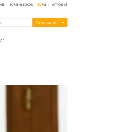
OGS
BÖRSENLEXIKON
RSS
WATCHLIST
Menü ein-/ausblenden
News Suche
GE