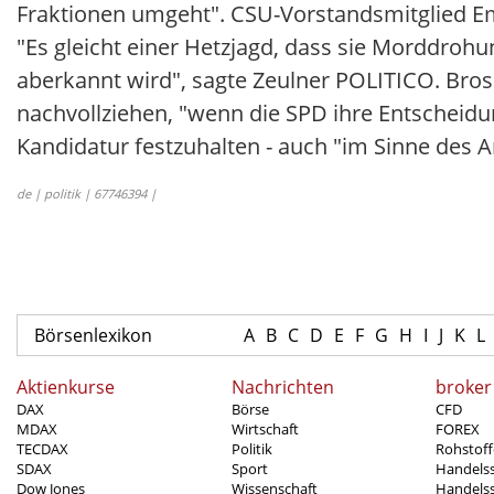
Fraktionen umgeht". CSU-Vorstandsmitglied Em
"Es gleicht einer Hetzjagd, dass sie Morddrohun
aberkannt wird", sagte Zeulner POLITICO. Brosi
nachvollziehen, "wenn die SPD ihre Entscheidu
Kandidatur festzuhalten - auch "im Sinne des
de | politik | 67746394 |
Börsenlexikon
A
B
C
D
E
F
G
H
I
J
K
L
Aktienkurse
Nachrichten
broker
DAX
Börse
CFD
MDAX
Wirtschaft
FOREX
TECDAX
Politik
Rohstoff
SDAX
Sport
Handels
Dow Jones
Wissenschaft
Handelss