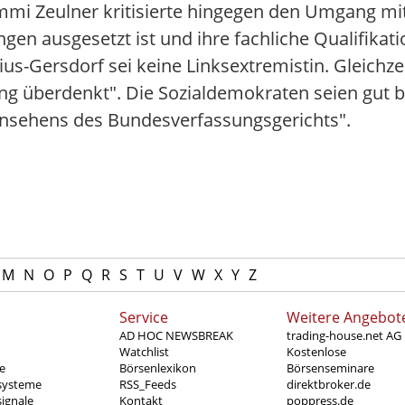
mi Zeulner kritisierte hingegen den Umgang mit
gen ausgesetzt ist und ihre fachliche Qualifikatio
us-Gersdorf sei keine Linksextremistin. Gleichzei
ng überdenkt". Die Sozialdemokraten seien gut b
 Ansehens des Bundesverfassungsgerichts".
M
N
O
P
Q
R
S
T
U
V
W
X
Y
Z
Service
Weitere Angebot
AD HOC NEWSBREAK
trading-house.net AG
Watchlist
Kostenlose
e
Börsenlexikon
Börsenseminare
systeme
RSS_Feeds
direktbroker.de
ignale
Kontakt
poppress.de