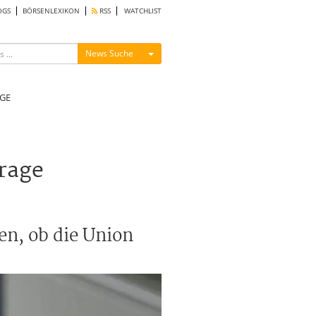
OGS
BÖRSENLEXIKON
RSS
WATCHLIST
Menü ein-/ausblenden
News Suche
GE
frage
en, ob die Union