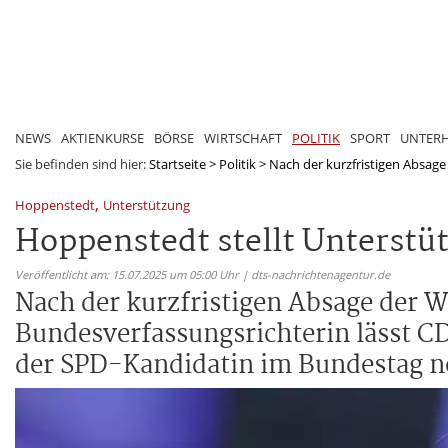
NEWS
AKTIENKURSE
BÖRSE
WIRTSCHAFT
POLITIK
SPORT
UNTER
Sie befinden sind hier:
Startseite
>
Politik
>
Nach der kurzfristigen Absage
,
Hoppenstedt
Unterstützung
Hoppenstedt stellt Unterstüt
Veröffentlicht am: 15.07.2025 um 05:00 Uhr | dts-nachrichtenagentur.de
Nach der kurzfristigen Absage der 
Bundesverfassungsrichterin lässt C
der SPD-Kandidatin im Bundestag n