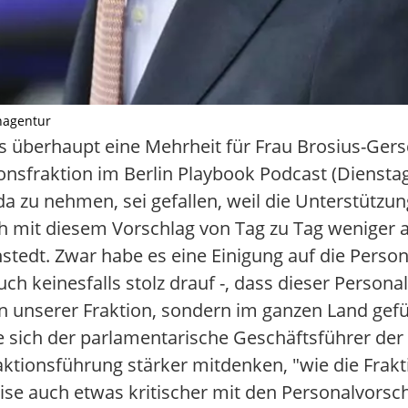
nagentur
 es überhaupt eine Mehrheit für Frau Brosius-Ger
nsfraktion im Berlin Playbook Podcast (Dienstag
zu nehmen, sei gefallen, weil die Unterstützung 
ich mit diesem Vorschlag von Tag zu Tag wenige
edt. Zwar habe es eine Einigung auf die Person
ch keinesfalls stolz drauf -, dass dieser Persona
n unserer Fraktion, sondern im ganzen Land gef
te sich der parlamentarische Geschäftsführer der
aktionsführung stärker mitdenken, "wie die Frak
e auch etwas kritischer mit den Personalvorsc