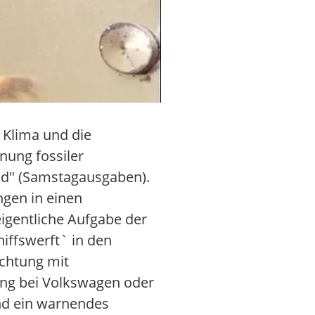
 Klima und die
nung fossiler
nd" (Samstagausgaben).
ngen in einen
eigentliche Aufgabe der
hiffswerft` in den
echtung mit
gung bei Volkswagen oder
ind ein warnendes