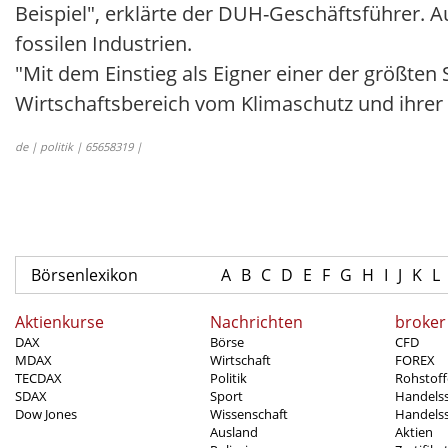
Beispiel", erklärte der DUH-Geschäftsführer. 
fossilen Industrien.
"Mit dem Einstieg als Eigner einer der größten
Wirtschaftsbereich vom Klimaschutz und ihrer 
de | politik | 65658319 |
Börsenlexikon
A
B
C
D
E
F
G
H
I
J
K
L
Aktienkurse
Nachrichten
broker
DAX
Börse
CFD
MDAX
Wirtschaft
FOREX
TECDAX
Politik
Rohstoff
SDAX
Sport
Handels
Dow Jones
Wissenschaft
Handelss
Ausland
Aktien