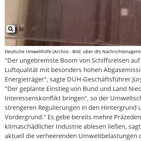
Deutsche Umwelthilfe (Archiv) - Bild: über dts Nachrichtenagent
"Der ungebremste Boom von Schiffsreisen auf 
Luftqualität mit besonders hohen Abgasemissio
Energieträger", sagte DUH-Geschäftsführer J
"Der geplante Einstieg von Bund und Land Nied
Interessenskonflikt bringen", so der Umweltsch
strengeren Regulierungen in den Hintergrund un
Vordergrund." Es gebe bereits mehre Präzedenzf
klimaschädlicher Industrie ablesen ließen, sag
aktuell die verheerenden Umweltbelastungen d