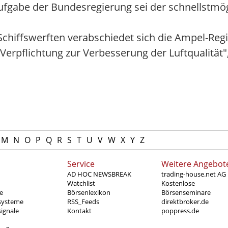
Aufgabe der Bundesregierung sei der schnellstmö
 Schiffswerften verabschiedet sich die Ampel-Re
Verpflichtung zur Verbesserung der Luftqualität
M
N
O
P
Q
R
S
T
U
V
W
X
Y
Z
Service
Weitere Angebot
AD HOC NEWSBREAK
trading-house.net AG
Watchlist
Kostenlose
e
Börsenlexikon
Börsenseminare
systeme
RSS_Feeds
direktbroker.de
ignale
Kontakt
poppress.de