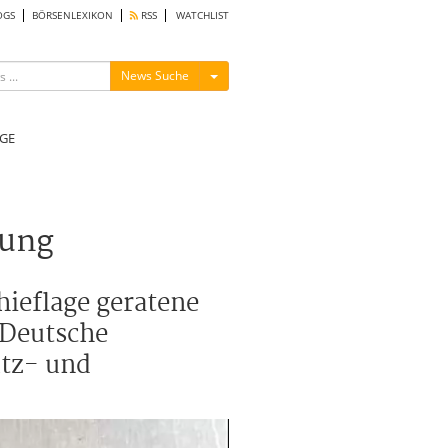
OGS
BÖRSENLEXIKON
RSS
WATCHLIST
Menü ein-/ausblenden
News Suche
GE
tung
hieflage geratene
 Deutsche
utz- und