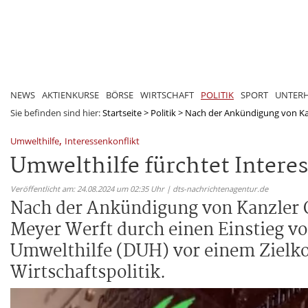
NEWS
AKTIENKURSE
BÖRSE
WIRTSCHAFT
POLITIK
SPORT
UNTER
Sie befinden sind hier:
Startseite
>
Politik
>
Nach der Ankündigung von Kanz
,
Umwelthilfe
Interessenkonflikt
Umwelthilfe fürchtet Intere
Veröffentlicht am: 24.08.2024 um 02:35 Uhr | dts-nachrichtenagentur.de
Nach der Ankündigung von Kanzler Ola
Meyer Werft durch einen Einstieg vo
Umwelthilfe (DUH) vor einem Zielko
Wirtschaftspolitik.