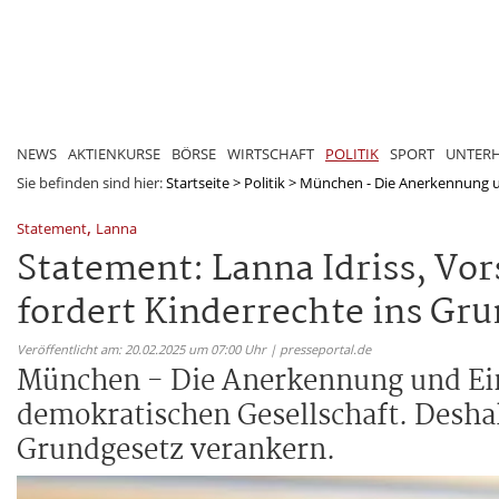
NEWS
AKTIENKURSE
BÖRSE
WIRTSCHAFT
POLITIK
SPORT
UNTER
Sie befinden sind hier:
Startseite
>
Politik
>
München - Die Anerkennung un
,
Statement
Lanna
Statement: Lanna Idriss, Vo
fordert Kinderrechte ins Gr
Veröffentlicht am: 20.02.2025 um 07:00 Uhr | presseportal.de
München - Die Anerkennung und Ein
demokratischen Gesellschaft. Desha
Grundgesetz verankern.