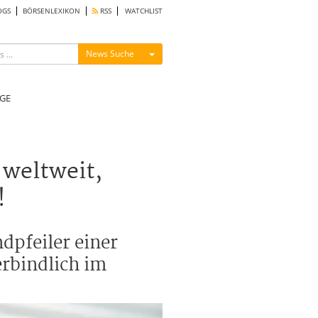
OGS
BÖRSENLEXIKON
RSS
WATCHLIST
Menü ein-/ausblenden
News Suche
GE
 weltweit,
!
dpfeiler einer
erbindlich im