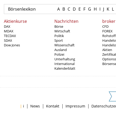
Börsenlexikon
A
B
C
D
E
F
G
H
I
J
K
L
Aktienkurse
Nachrichten
broker
DAX
Börse
CFD
MDAX
Wirtschaft
FOREX
TECDAX
Politik
Rohstoff
SDAX
Sport
Handels
Dow Jones
Wissenschaft
Handelss
Ausland
Aktien
Polizei
Zertifika
Unterhaltung
Options
International
Börsens
Kalenderblatt
|
|
|
|
|
i
News
Kontakt
Impressum
Datenschutze