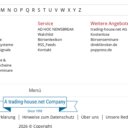
M
N
O
P
Q
R
S
T
U
V
W
X
Y
Z
Service
Weitere Angebot
AD HOC NEWSBREAK
trading-house.net AG
Watchlist
Kostenlose
e
Börsenlexikon
Börsenseminare
systeme
RSS_Feeds
direktbroker.de
ignale
Kontakt
poppress.de
te &
scheine
eminare
Menü
|
|
|
rklärung
Hinweise zum Datenschutz
Über uns
Unsere Red
2026 © Copyright