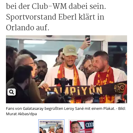
bei der Club-WM dabei sein.
Sportvorstand Eberl klärt in
Orlando auf.
Fans von Galatasaray begrüßten Leroy Sané mit einem Plakat. - Bild:
Max
Murat Akbas/dpa
Tra