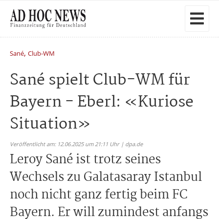
,
Sané
Club-WM
Sané spielt Club-WM für
Bayern - Eberl: «Kuriose
Situation»
Veröffentlicht am: 12.06.2025 um 21:11 Uhr | dpa.de
Leroy Sané ist trotz seines
Wechsels zu Galatasaray Istanbul
noch nicht ganz fertig beim FC
Bayern. Er will zumindest anfangs