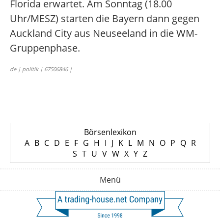
Florida erwartet. Am Sonntag (18.00
Uhr/MESZ) starten die Bayern dann gegen
Auckland City aus Neuseeland in die WM-
Gruppenphase.
de | politik | 67506846 |
Börsenlexikon
A
B
C
D
E
F
G
H
I
J
K
L
M
N
O
P
Q
R
S
T
U
V
W
X
Y
Z
Menü