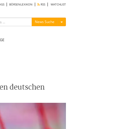
OGS
BÖRSENLEXIKON
RSS
WATCHLIST
Menü ein-/ausblenden
News Suche
GE
ten deutschen