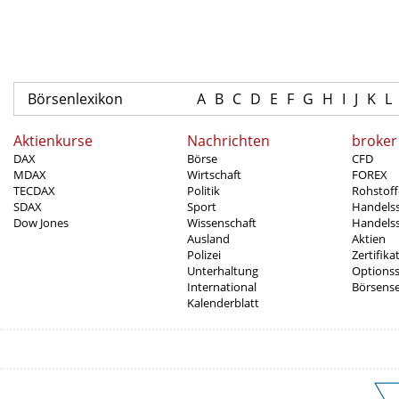
Börsenlexikon
A
B
C
D
E
F
G
H
I
J
K
L
Aktienkurse
Nachrichten
broker
DAX
Börse
CFD
MDAX
Wirtschaft
FOREX
TECDAX
Politik
Rohstoff
SDAX
Sport
Handels
Dow Jones
Wissenschaft
Handelss
Ausland
Aktien
Polizei
Zertifika
Unterhaltung
Options
International
Börsens
Kalenderblatt