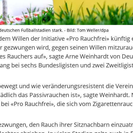
deutschen Fußballstadien stark. - Bild: Tom Weller/dpa
dem Willen der Initiative «Pro Rauchfrei» künftig 
r gezwungen wird, gegen seinen Willen mitzurau
 des Rauchers auf», sagte Arne Weinhardt von D
ng bei sechs Bundesligisten und zwei Zweitligi
h bewegt und wie veränderungsresistent die Verein
chädlich das Passivrauchen ist», sagte Weinhardt
bei «Pro Rauchfrei», die sich vom Zigarettenrauc
ezwungen, den Rauch ihrer Sitznachbarn einzuat