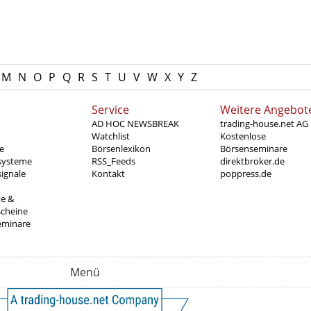
M
N
O
P
Q
R
S
T
U
V
W
X
Y
Z
Service
Weitere Angebot
AD HOC NEWSBREAK
trading-house.net AG
Watchlist
Kostenlose
e
Börsenlexikon
Börsenseminare
systeme
RSS_Feeds
direktbroker.de
ignale
Kontakt
poppress.de
te &
scheine
eminare
Menü