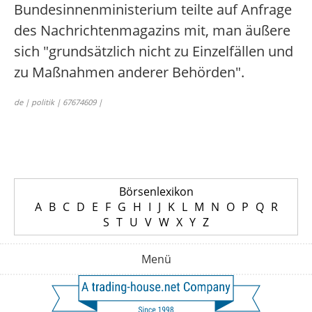
Bundesinnenministerium teilte auf Anfrage
des Nachrichtenmagazins mit, man äußere
sich "grundsätzlich nicht zu Einzelfällen und
zu Maßnahmen anderer Behörden".
de | politik | 67674609 |
Börsenlexikon
A
B
C
D
E
F
G
H
I
J
K
L
M
N
O
P
Q
R
S
T
U
V
W
X
Y
Z
Menü