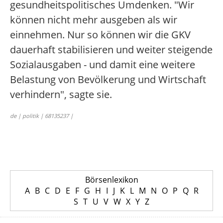
gesundheitspolitisches Umdenken. "Wir
können nicht mehr ausgeben als wir
einnehmen. Nur so können wir die GKV
dauerhaft stabilisieren und weiter steigende
Sozialausgaben - und damit eine weitere
Belastung von Bevölkerung und Wirtschaft
verhindern", sagte sie.
de | politik | 68135237 |
Börsenlexikon
A
B
C
D
E
F
G
H
I
J
K
L
M
N
O
P
Q
R
S
T
U
V
W
X
Y
Z