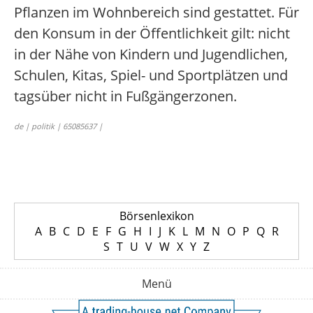
Pflanzen im Wohnbereich sind gestattet. Für
den Konsum in der Öffentlichkeit gilt: nicht
in der Nähe von Kindern und Jugendlichen,
Schulen, Kitas, Spiel- und Sportplätzen und
tagsüber nicht in Fußgängerzonen.
de | politik | 65085637 |
Börsenlexikon
A
B
C
D
E
F
G
H
I
J
K
L
M
N
O
P
Q
R
S
T
U
V
W
X
Y
Z
Menü