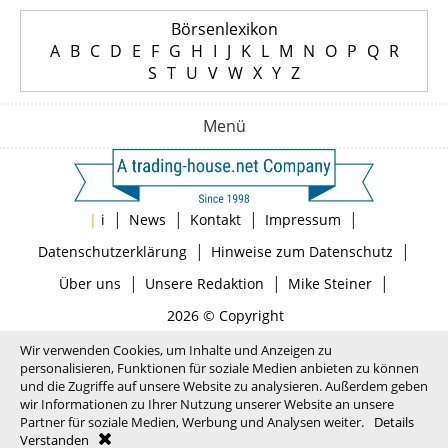
Börsenlexikon
A
B
C
D
E
F
G
H
I
J
K
L
M
N
O
P
Q
R
S
T
U
V
W
X
Y
Z
Menü
|
|
|
|
|
i
News
Kontakt
Impressum
|
|
Datenschutzerklärung
Hinweise zum Datenschutz
|
|
|
Über uns
Unsere Redaktion
Mike Steiner
2026 © Copyright
Wir verwenden Cookies, um Inhalte und Anzeigen zu
personalisieren, Funktionen für soziale Medien anbieten zu können
und die Zugriffe auf unsere Website zu analysieren. Außerdem geben
wir Informationen zu Ihrer Nutzung unserer Website an unsere
Partner für soziale Medien, Werbung und Analysen weiter.
Details
Verstanden