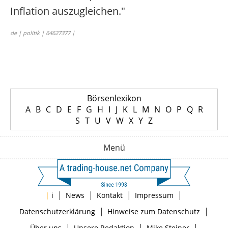
Inflation auszugleichen."
de | politik | 64627377 |
Börsenlexikon
A
B
C
D
E
F
G
H
I
J
K
L
M
N
O
P
Q
R
S
T
U
V
W
X
Y
Z
Menü
|
|
|
|
|
i
News
Kontakt
Impressum
|
|
Datenschutzerklärung
Hinweise zum Datenschutz
|
|
|
Über uns
Unsere Redaktion
Mike Steiner