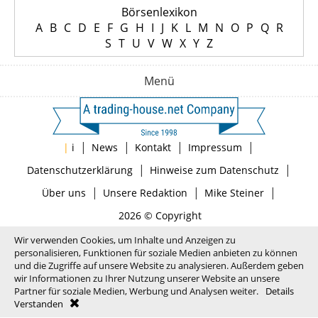
Börsenlexikon
A
B
C
D
E
F
G
H
I
J
K
L
M
N
O
P
Q
R
S
T
U
V
W
X
Y
Z
Menü
|
|
|
|
|
i
News
Kontakt
Impressum
|
|
Datenschutzerklärung
Hinweise zum Datenschutz
|
|
|
Über uns
Unsere Redaktion
Mike Steiner
2026 © Copyright
Wir verwenden Cookies, um Inhalte und Anzeigen zu
personalisieren, Funktionen für soziale Medien anbieten zu können
und die Zugriffe auf unsere Website zu analysieren. Außerdem geben
wir Informationen zu Ihrer Nutzung unserer Website an unsere
Partner für soziale Medien, Werbung und Analysen weiter.
Details
Verstanden