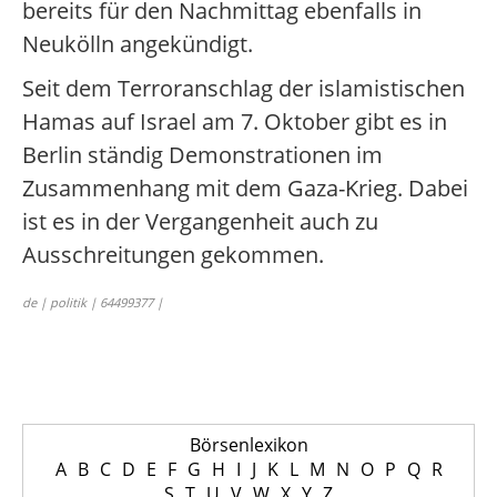
bereits für den Nachmittag ebenfalls in
Neukölln angekündigt.
Seit dem Terroranschlag der islamistischen
Hamas auf Israel am 7. Oktober gibt es in
Berlin ständig Demonstrationen im
Zusammenhang mit dem Gaza-Krieg. Dabei
ist es in der Vergangenheit auch zu
Ausschreitungen gekommen.
de | politik | 64499377 |
Börsenlexikon
A
B
C
D
E
F
G
H
I
J
K
L
M
N
O
P
Q
R
S
T
U
V
W
X
Y
Z