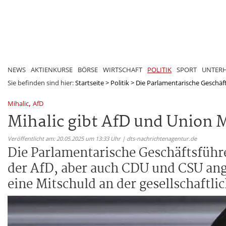
NEWS
AKTIENKURSE
BÖRSE
WIRTSCHAFT
POLITIK
SPORT
UNTER
Sie befinden sind hier:
Startseite
>
Politik
>
Die Parlamentarische Geschäft
,
Mihalic
AfD
Mihalic gibt AfD und Union M
Veröffentlicht am: 20.05.2025 um 13:33 Uhr | dts-nachrichtenagentur.de
Die Parlamentarische Geschäftsführe
der AfD, aber auch CDU und CSU ange
eine Mitschuld an der gesellschaftli