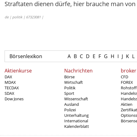
Straftaten dienen dürfe, hier brauche man von
de | politik | 67323081 |
Börsenlexikon
A
B
C
D
E
F
G
H
I
J
K
L
Aktienkurse
Nachrichten
broker
DAX
Börse
CFD
MDAX
Wirtschaft
FOREX
TECDAX
Politik
Rohstoff
SDAX
Sport
Handels
Dow Jones
Wissenschaft
Handelss
Ausland
Aktien
Polizei
Zertifika
Unterhaltung
Options
International
Börsens
Kalenderblatt