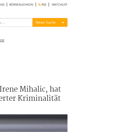
OGS
BÖRSENLEXIKON
RSS
WATCHLIST
Menü ein-/ausblenden
News Suche
GE
rene Mihalic, hat
rter Kriminalität