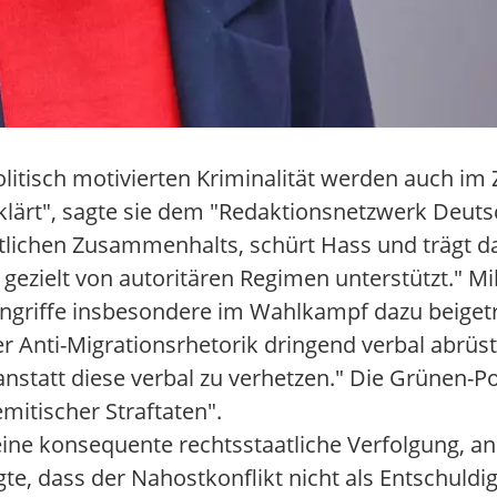
olitisch motivierten Kriminalität werden auch 
lärt", sagte sie dem "Redaktionsnetzwerk Deuts
aftlichen Zusammenhalts, schürt Hass und trägt d
gezielt von autoritären Regimen unterstützt." Mi
Angriffe insbesondere im Wahlkampf dazu beigetr
 Anti-Migrationsrhetorik dringend verbal abrüst
 anstatt diese verbal zu verhetzen." Die Grünen-P
mitischer Straftaten".
eine konsequente rechtsstaatliche Verfolgung, an
gte, dass der Nahostkonflikt nicht als Entschuldi