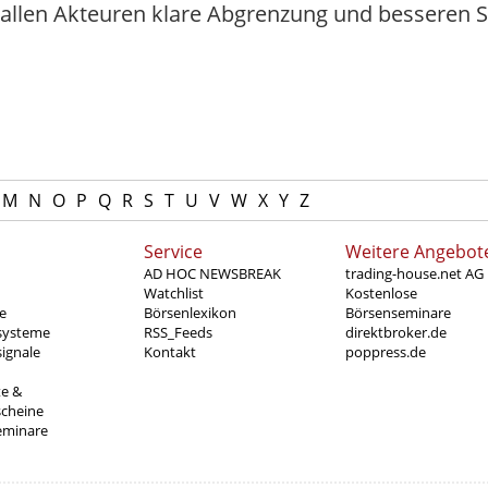
 allen Akteuren klare Abgrenzung und besseren S
M
N
O
P
Q
R
S
T
U
V
W
X
Y
Z
Service
Weitere Angebot
AD HOC NEWSBREAK
trading-house.net AG
Watchlist
Kostenlose
e
Börsenlexikon
Börsenseminare
systeme
RSS_Feeds
direktbroker.de
ignale
Kontakt
poppress.de
te &
scheine
eminare