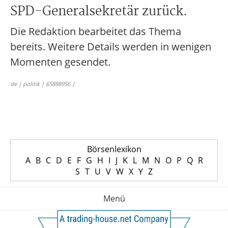
SPD-Generalsekretär zurück.
Die Redaktion bearbeitet das Thema
bereits. Weitere Details werden in wenigen
Momenten gesendet.
de | politik | 65888956 |
Börsenlexikon
A
B
C
D
E
F
G
H
I
J
K
L
M
N
O
P
Q
R
S
T
U
V
W
X
Y
Z
Menü