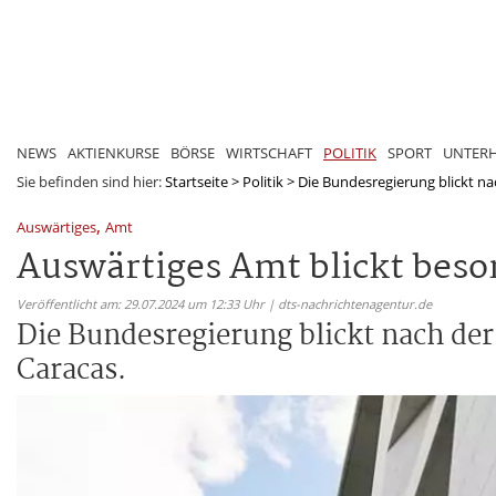
NEWS
AKTIENKURSE
BÖRSE
WIRTSCHAFT
POLITIK
SPORT
UNTER
Sie befinden sind hier:
Startseite
>
Politik
>
Die Bundesregierung blickt nac
,
Auswärtiges
Amt
Auswärtiges Amt blickt beso
Veröffentlicht am: 29.07.2024 um 12:33 Uhr | dts-nachrichtenagentur.de
Die Bundesregierung blickt nach der
Caracas.