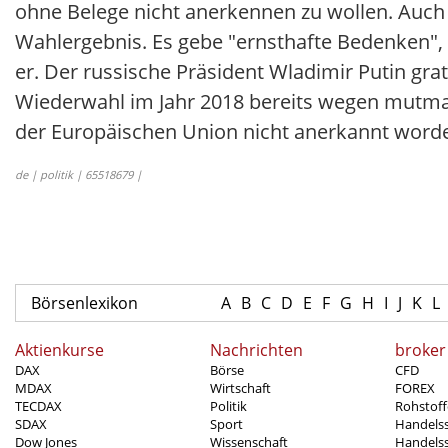
ohne Belege nicht anerkennen zu wollen. Auc
Wahlergebnis. Es gebe "ernsthafte Bedenken", 
er. Der russische Präsident Wladimir Putin gra
Wiederwahl im Jahr 2018 bereits wegen mutma
der Europäischen Union nicht anerkannt word
de | politik | 65518679 |
Börsenlexikon
A
B
C
D
E
F
G
H
I
J
K
L
Aktienkurse
Nachrichten
broker
DAX
Börse
CFD
MDAX
Wirtschaft
FOREX
TECDAX
Politik
Rohstoff
SDAX
Sport
Handels
Dow Jones
Wissenschaft
Handelss