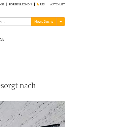
OGS
BÖRSENLEXIKON
RSS
WATCHLIST
Menü ein-/ausblenden
News Suche
GE
esorgt nach