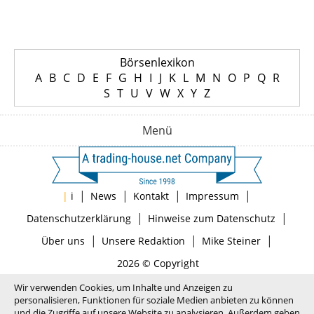
Börsenlexikon
A
B
C
D
E
F
G
H
I
J
K
L
M
N
O
P
Q
R
S
T
U
V
W
X
Y
Z
Menü
|
|
|
|
|
i
News
Kontakt
Impressum
|
|
Datenschutzerklärung
Hinweise zum Datenschutz
|
|
|
Über uns
Unsere Redaktion
Mike Steiner
2026 © Copyright
Wir verwenden Cookies, um Inhalte und Anzeigen zu
personalisieren, Funktionen für soziale Medien anbieten zu können
und die Zugriffe auf unsere Website zu analysieren. Außerdem geben