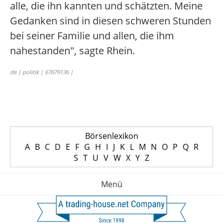
alle, die ihn kannten und schätzten. Meine
Gedanken sind in diesen schweren Stunden
bei seiner Familie und allen, die ihm
nahestanden", sagte Rhein.
de | politik | 67679136 |
Börsenlexikon
A
B
C
D
E
F
G
H
I
J
K
L
M
N
O
P
Q
R
S
T
U
V
W
X
Y
Z
Menü