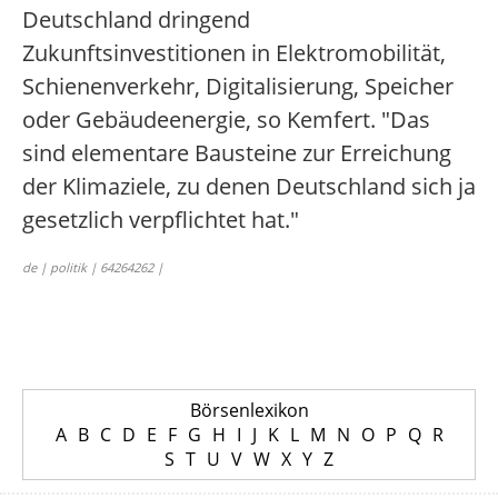
Deutschland dringend
Zukunftsinvestitionen in Elektromobilität,
Schienenverkehr, Digitalisierung, Speicher
oder Gebäudeenergie, so Kemfert. "Das
sind elementare Bausteine zur Erreichung
der Klimaziele, zu denen Deutschland sich ja
gesetzlich verpflichtet hat."
de | politik | 64264262 |
Börsenlexikon
A
B
C
D
E
F
G
H
I
J
K
L
M
N
O
P
Q
R
S
T
U
V
W
X
Y
Z