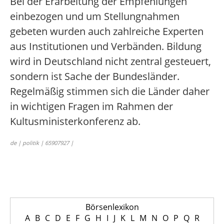
Bei der Erarbeitung der Empfehlungen
einbezogen und um Stellungnahmen
gebeten wurden auch zahlreiche Experten
aus Institutionen und Verbänden. Bildung
wird in Deutschland nicht zentral gesteuert,
sondern ist Sache der Bundesländer.
Regelmäßig stimmen sich die Länder daher
in wichtigen Fragen im Rahmen der
Kultusministerkonferenz ab.
de | politik | 65907927 |
Börsenlexikon
A
B
C
D
E
F
G
H
I
J
K
L
M
N
O
P
Q
R