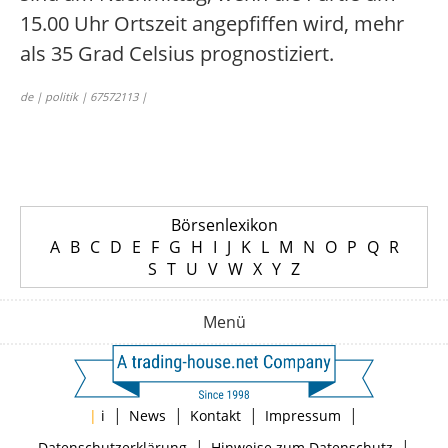
15.00 Uhr Ortszeit angepfiffen wird, mehr
als 35 Grad Celsius prognostiziert.
de | politik | 67572113 |
Börsenlexikon
A
B
C
D
E
F
G
H
I
J
K
L
M
N
O
P
Q
R
S
T
U
V
W
X
Y
Z
Menü
|
|
|
|
|
i
News
Kontakt
Impressum
|
|
Datenschutzerklärung
Hinweise zum Datenschutz