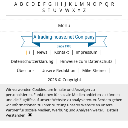
A
B
C
D
E
F
G
H
I
J
K
L
M
N
O
P
Q
R
S
T
U
V
W
X
Y
Z
Menü
|
|
|
|
|
i
News
Kontakt
Impressum
|
|
Datenschutzerklärung
Hinweise zum Datenschutz
|
|
|
Über uns
Unsere Redaktion
Mike Steiner
2026 © Copyright
Wir verwenden Cookies, um Inhalte und Anzeigen zu
personalisieren, Funktionen für soziale Medien anbieten zu können
und die Zugriffe auf unsere Website zu analysieren. Außerdem geben
wir Informationen zu Ihrer Nutzung unserer Website an unsere
Partner für soziale Medien, Werbung und Analysen weiter.
Details
Verstanden