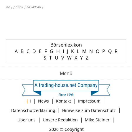
de | politik | 64940548 |
Börsenlexikon
A
B
C
D
E
F
G
H
I
J
K
L
M
N
O
P
Q
R
S
T
U
V
W
X
Y
Z
Menü
|
|
|
|
|
i
News
Kontakt
Impressum
|
|
Datenschutzerklärung
Hinweise zum Datenschutz
|
|
|
Über uns
Unsere Redaktion
Mike Steiner
2026 © Copyright