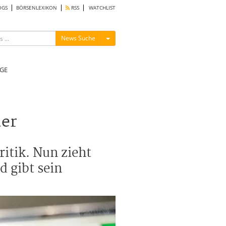
OGS
BÖRSENLEXIKON
RSS
WATCHLIST
Menü ein-/ausblenden
News Suche
GE
der
itik. Nun zieht
d gibt sein