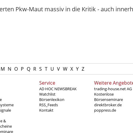
erten Pkw-Maut massiv in die Kritik - auch inner
M
N
O
P
Q
R
S
T
U
V
W
X
Y
Z
Service
Weitere Angebot
AD HOC NEWSBREAK
trading-house.net AG
Watchlist
Kostenlose
e
Börsenlexikon
Börsenseminare
systeme
RSS_Feeds
direktbroker.de
ignale
Kontakt
poppress.de
te &
scheine
eminare