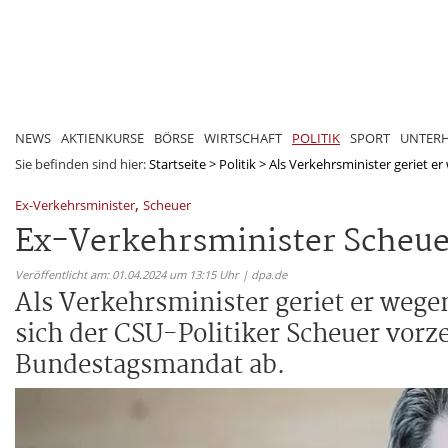
NEWS
AKTIENKURSE
BÖRSE
WIRTSCHAFT
POLITIK
SPORT
UNTER
Sie befinden sind hier:
Startseite
>
Politik
>
Als Verkehrsminister geriet er
,
Ex-Verkehrsminister
Scheuer
Ex-Verkehrsminister Scheue
Veröffentlicht am: 01.04.2024 um 13:15 Uhr | dpa.de
Als Verkehrsminister geriet er wege
sich der CSU-Politiker Scheuer vorze
Bundestagsmandat ab.