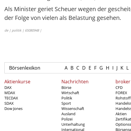
Als Minister geriet Scheuer wegen der gescheit
der Folge von vielen als Belastung gesehen.
de | politik | 65080948 |
Börsenlexikon
A
B
C
D
E
F
G
H
I
J
K
L
Aktienkurse
Nachrichten
broker
DAX
Börse
CFD
MDAX
Wirtschaft
FOREX
TECDAX
Politik
Rohstoff
SDAX
Sport
Handels
Dow Jones
Wissenschaft
Handelss
Ausland
Aktien
Polizei
Zertifika
Unterhaltung
Options
International
Börsens