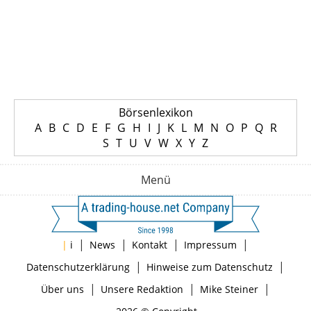
Börsenlexikon
A
B
C
D
E
F
G
H
I
J
K
L
M
N
O
P
Q
R
S
T
U
V
W
X
Y
Z
Menü
|
|
|
|
|
i
News
Kontakt
Impressum
|
|
Datenschutzerklärung
Hinweise zum Datenschutz
|
|
|
Über uns
Unsere Redaktion
Mike Steiner