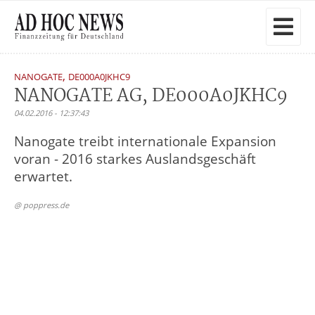
,
NANOGATE
DE000A0JKHC9
NANOGATE AG, DE000A0JKHC9
04.02.2016 - 12:37:43
Nanogate treibt internationale Expansion
voran - 2016 starkes Auslandsgeschäft
erwartet.
@ poppress.de