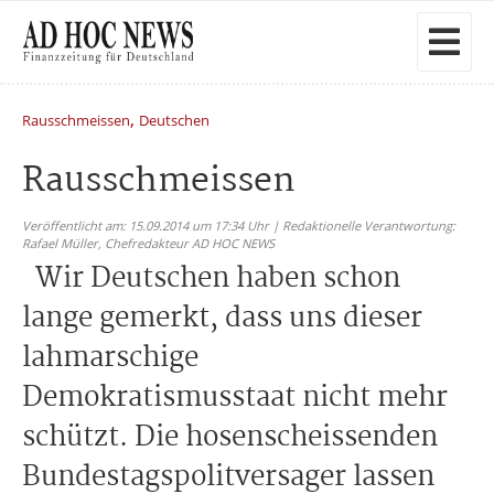
,
Rausschmeissen
Deutschen
Rausschmeissen
Veröffentlicht am: 15.09.2014 um 17:34 Uhr | Redaktionelle Verantwortung:
Rafael Müller,
Chefredakteur AD HOC NEWS
Wir Deutschen haben schon
lange gemerkt, dass uns dieser
lahmarschige
Demokratismusstaat nicht mehr
schützt. Die hosenscheissenden
Bundestagspolitversager lassen