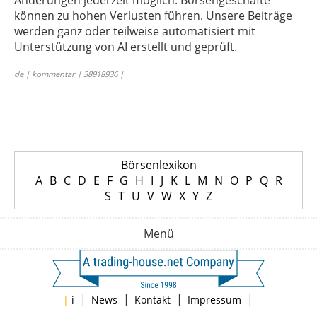
Änderungen jederzeit möglich. Börsengeschäfte
können zu hohen Verlusten führen. Unsere Beiträge
werden ganz oder teilweise automatisiert mit
Unterstützung von AI erstellt und geprüft.
de | kommentar | 38918936 |
Börsenlexikon
A
B
C
D
E
F
G
H
I
J
K
L
M
N
O
P
Q
R
S
T
U
V
W
X
Y
Z
Menü
|
|
|
|
|
i
News
Kontakt
Impressum