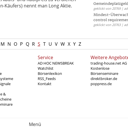
Gemeindeplatzgeld
ien-Käufers) nennt man Long Aktie.
geklickt von 20769 | a
Mindest-Überwac
control requireme
geklickt von 20763 | a
M
N
O
P
Q
R
S
T
U
V
W
X
Y
Z
Service
Weitere Angebot
AD HOC NEWSBREAK
trading-house.net AG
Watchlist
Kostenlose
e
Börsenlexikon
Börsenseminare
systeme
RSS_Feeds
direktbroker.de
ignale
Kontakt
poppress.de
te &
scheine
eminare
Menü