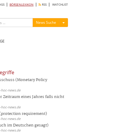
OGS
BÖRSENLEXIKON
RSS
WATCHLIST
Menü ein-/ausblenden
News Suche
GE
egriffe
sschuss (Monetary Policy
d-hoc-news.de
 Zeitraum eines Jahres falls nicht
d-hoc-news.de
(protection requirement)
d-hoc-news.de
auch im Deutschen gesagt)
d-hoc-news.de