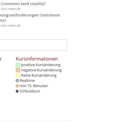
 (common land royality)
d-hoc-news.de
hungsanforderungen (minimum
nts)
d-hoc-news.de
e
Kursinformationen
positive Kursänderung
negative Kursänderung
Keine Kursänderung
Realtime
min 15. Minuten
Schlusskurs