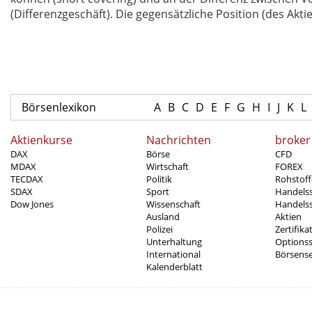
(Differenzgeschäft). Die gegensätzliche Position (des Akt
Börsenlexikon
A
B
C
D
E
F
G
H
I
J
K
L
Aktienkurse
Nachrichten
broker
DAX
Börse
CFD
MDAX
Wirtschaft
FOREX
TECDAX
Politik
Rohstoff
SDAX
Sport
Handels
Dow Jones
Wissenschaft
Handelss
Ausland
Aktien
Polizei
Zertifika
Unterhaltung
Options
International
Börsens
Kalenderblatt