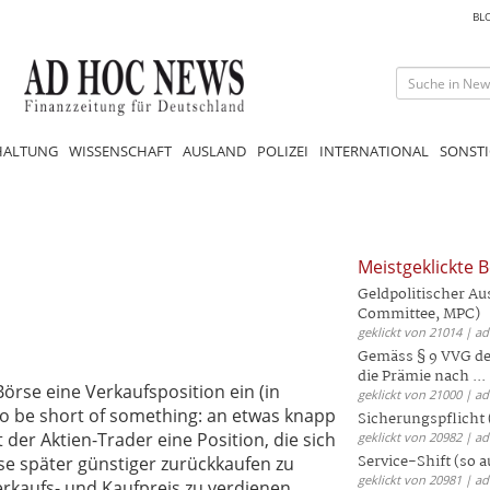
BL
HALTUNG
WISSENSCHAFT
AUSLAND
POLIZEI
INTERNATIONAL
SONSTI
Meistgeklickte B
Geldpolitischer Au
Committee, MPC)
geklickt von 21014 | a
Gemäss § 9 VVG der
die Prämie nach ...
örse eine Verkaufsposition ein (in
geklickt von 21000 | a
: to be short of something: an etwas knapp
Sicherungspflicht 
t der Aktien-Trader eine Position, die sich
geklickt von 20982 | a
Service-Shift (so 
ese später günstiger zurückkaufen zu
geklickt von 20981 | a
erkaufs- und Kaufpreis zu verdienen