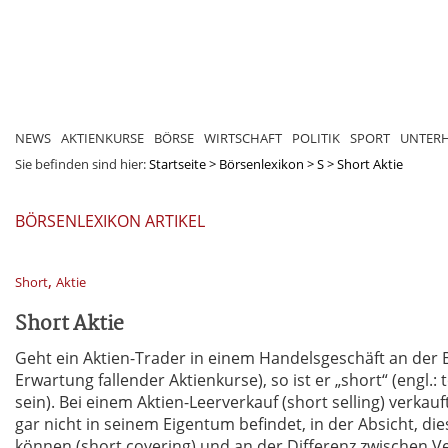
NEWS
AKTIENKURSE
BÖRSE
WIRTSCHAFT
POLITIK
SPORT
UNTER
Sie befinden sind hier:
Startseite
>
Börsenlexikon
>
S
>
Short Aktie
BÖRSENLEXIKON ARTIKEL
,
Short
Aktie
Short Aktie
Geht ein Aktien-Trader in einem Handelsgeschäft an der B
Erwartung fallender Aktienkurse), so ist er „short“ (engl.
sein). Bei einem Aktien-Leerverkauf (short selling) verkauf
gar nicht in seinem Eigentum befindet, in der Absicht, di
können (short covering) und an der Differenz zwischen V