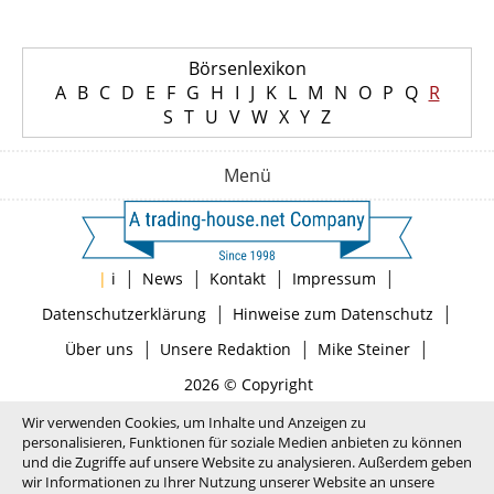
Börsenlexikon
A
B
C
D
E
F
G
H
I
J
K
L
M
N
O
P
Q
R
S
T
U
V
W
X
Y
Z
Menü
|
|
|
|
|
i
News
Kontakt
Impressum
|
|
Datenschutzerklärung
Hinweise zum Datenschutz
|
|
|
Über uns
Unsere Redaktion
Mike Steiner
2026 © Copyright
Wir verwenden Cookies, um Inhalte und Anzeigen zu
personalisieren, Funktionen für soziale Medien anbieten zu können
und die Zugriffe auf unsere Website zu analysieren. Außerdem geben
wir Informationen zu Ihrer Nutzung unserer Website an unsere