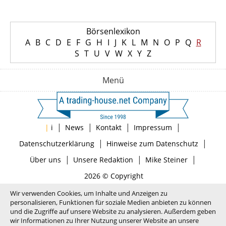
Börsenlexikon
A
B
C
D
E
F
G
H
I
J
K
L
M
N
O
P
Q
R
S
T
U
V
W
X
Y
Z
Menü
|
|
|
|
|
i
News
Kontakt
Impressum
|
|
Datenschutzerklärung
Hinweise zum Datenschutz
|
|
|
Über uns
Unsere Redaktion
Mike Steiner
2026 © Copyright
Wir verwenden Cookies, um Inhalte und Anzeigen zu
personalisieren, Funktionen für soziale Medien anbieten zu können
und die Zugriffe auf unsere Website zu analysieren. Außerdem geben
wir Informationen zu Ihrer Nutzung unserer Website an unsere