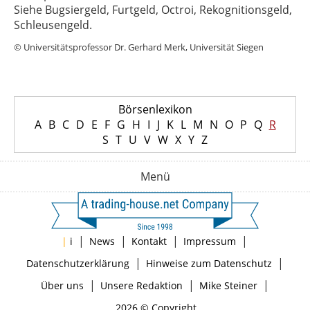
Siehe Bugsiergeld, Furtgeld, Octroi, Rekognitionsgeld,
Schleusengeld.
© Universitätsprofessor Dr. Gerhard Merk, Universität Siegen
Börsenlexikon
A
B
C
D
E
F
G
H
I
J
K
L
M
N
O
P
Q
R
S
T
U
V
W
X
Y
Z
Menü
|
|
|
|
|
i
News
Kontakt
Impressum
|
|
Datenschutzerklärung
Hinweise zum Datenschutz
|
|
|
Über uns
Unsere Redaktion
Mike Steiner
2026 © Copyright