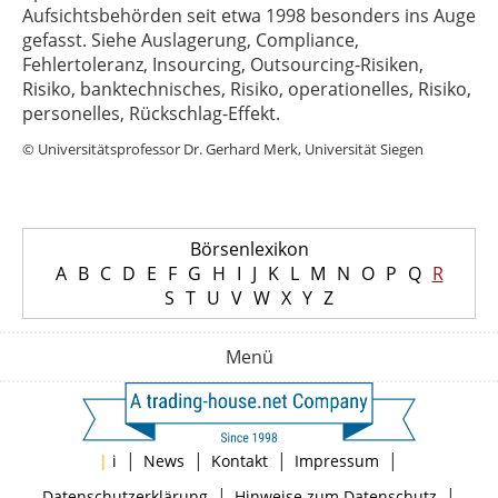
Aufsichtsbehörden seit etwa 1998 besonders ins Auge
gefasst. Siehe Auslagerung, Compliance,
Fehlertoleranz, Insourcing, Outsourcing-Risiken,
Risiko, banktechnisches, Risiko, operationelles, Risiko,
personelles, Rückschlag-Effekt.
© Universitätsprofessor Dr. Gerhard Merk, Universität Siegen
Börsenlexikon
A
B
C
D
E
F
G
H
I
J
K
L
M
N
O
P
Q
R
S
T
U
V
W
X
Y
Z
Menü
|
|
|
|
|
i
News
Kontakt
Impressum
|
|
Datenschutzerklärung
Hinweise zum Datenschutz