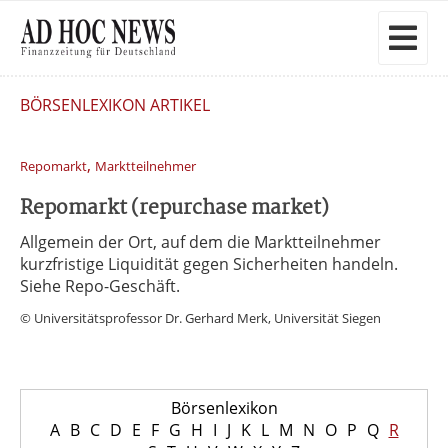
BÖRSENLEXIKON ARTIKEL
,
Repomarkt
Marktteilnehmer
Repomarkt (repurchase market)
Allgemein der Ort, auf dem die Marktteilnehmer
kurzfristige Liquidität gegen Sicherheiten handeln.
Siehe Repo-Geschäft.
© Universitätsprofessor Dr. Gerhard Merk, Universität Siegen
Börsenlexikon
A
B
C
D
E
F
G
H
I
J
K
L
M
N
O
P
Q
R