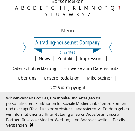
Börsenlexikon
A
B
C
D
E
F
G
H
I
J
K
L
M
N
O
P
Q
R
S
T
U
V
W
X
Y
Z
Menü
|
|
|
|
|
i
News
Kontakt
Impressum
|
|
Datenschutzerklärung
Hinweise zum Datenschutz
|
|
|
Über uns
Unsere Redaktion
Mike Steiner
2026 © Copyright
Wir verwenden Cookies, um Inhalte und Anzeigen zu
personalisieren, Funktionen für soziale Medien anbieten zu können
und die Zugriffe auf unsere Website zu analysieren. Außerdem geben
wir Informationen zu Ihrer Nutzung unserer Website an unsere
Partner für soziale Medien, Werbung und Analysen weiter.
Details
Verstanden