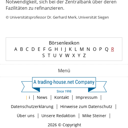
Notwendigkeit, sich bei der Zentralbank über deren
Fazilitäten zu refinanzieren.
© Universitätsprofessor Dr. Gerhard Merk, Universität Siegen
Börsenlexikon
A
B
C
D
E
F
G
H
I
J
K
L
M
N
O
P
Q
R
S
T
U
V
W
X
Y
Z
Menü
|
|
|
|
|
i
News
Kontakt
Impressum
|
|
Datenschutzerklärung
Hinweise zum Datenschutz
|
|
|
Über uns
Unsere Redaktion
Mike Steiner
2026 © Copyright