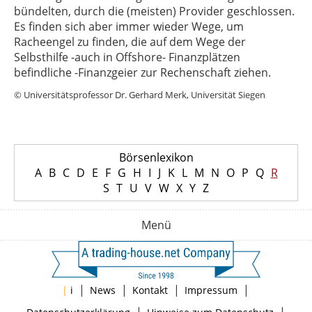
bündelten, durch die (meisten) Provider geschlossen.
Es finden sich aber immer wieder Wege, um
Racheengel zu finden, die auf dem Wege der
Selbsthilfe -auch in Offshore- Finanzplätzen
befindliche -Finanzgeier zur Rechenschaft ziehen.
© Universitätsprofessor Dr. Gerhard Merk, Universität Siegen
Börsenlexikon
A
B
C
D
E
F
G
H
I
J
K
L
M
N
O
P
Q
R
S
T
U
V
W
X
Y
Z
Menü
|
|
|
|
|
i
News
Kontakt
Impressum