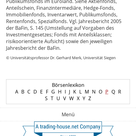
Publikumsfonds im Euroland. Siehe Aktienfonds,
Anteilschein, Finanzintermediäre, Hedge-Fonds,
Immobilienfonds, Inventarwert, Publikumsfonds,
Rentenfonds, Spezialfonds. Vgl. Jahresbericht 2005
der BaFin, S. 145 (Umstellung auf Vorgaben des
Investmentgesetzes; Fonds mit Anteilsklassen;
risikoorientierte Aufsicht) sowie den jeweiligen
Jahresbericht der BaFin.
© Universitätsprofessor Dr. Gerhard Merk, Universität Siegen
Börsenlexikon
A
B
C
D
E
F
G
H
I
J
K
L
M
N
O
P
Q
R
S
T
U
V
W
X
Y
Z
Menü