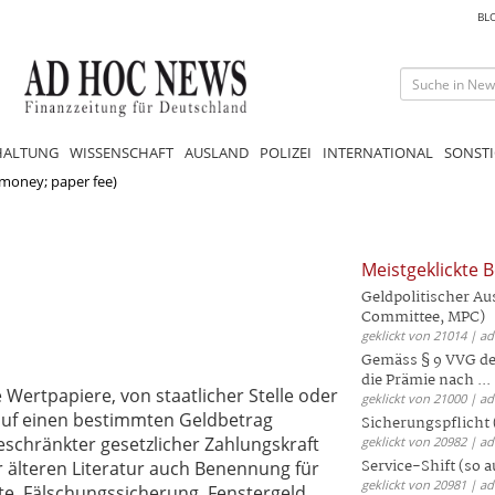
BL
HALTUNG
WISSENSCHAFT
AUSLAND
POLIZEI
INTERNATIONAL
SONSTI
 money; paper fee)
Meistgeklickte B
Geldpolitischer Au
Committee, MPC)
geklickt von 21014 | a
Gemäss § 9 VVG der
die Prämie nach ...
 Wertpapiere, von staatlicher Stelle oder
geklickt von 21000 | a
auf einen bestimmten Geldbetrag
Sicherungspflicht 
schränkter gesetzlicher Zahlungskraft
geklickt von 20982 | a
Service-Shift (so 
 älteren Literatur auch Benennung für
geklickt von 20981 | a
e, Fälschungssicherung, Fenstergeld,