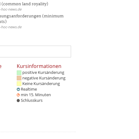
 (common land royality)
d-hoc-news.de
hungsanforderungen (minimum
nts)
d-hoc-news.de
e
Kursinformationen
positive Kursänderung
negative Kursänderung
Keine Kursänderung
Realtime
min 15. Minuten
Schlusskurs