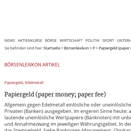
NEWS
AKTIENKURSE
BÖRSE
WIRTSCHAFT
POLITIK
SPORT
UNTER
Sie befinden sind hier:
Startseite
>
Börsenlexikon
>
P
>
Papiergeld (paper
BÖRSENLEXIKON ARTIKEL
,
Papiergeld
Edelmetall
Papiergeld (paper money; paper fee)
Allgemein gegen Edelmetall einlösliche oder uneinlösliche
Privaten (Banken) ausgegeben. Im engeren Sinne heute: 
lautende uneinlösliche Wertpapiere (Banknoten) mit unbe
und Annahmezwang im jeweiligen Währungsgebiet. In der
das Stempelgeld. Siehe Banknoten-Management, Chipkart