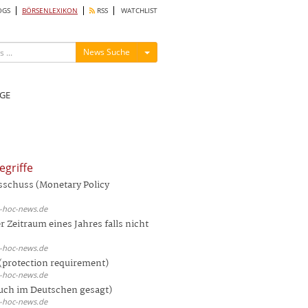
OGS
BÖRSENLEXIKON
RSS
WATCHLIST
Menü ein-/ausblenden
News Suche
GE
egriffe
sschuss (Monetary Policy
d-hoc-news.de
 Zeitraum eines Jahres falls nicht
d-hoc-news.de
(protection requirement)
d-hoc-news.de
auch im Deutschen gesagt)
d-hoc-news.de