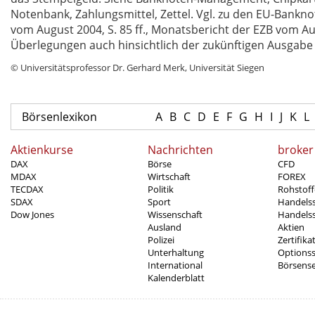
Notenbank, Zahlungsmittel, Zettel. Vgl. zu den EU-Bankn
vom August 2004, S. 85 ff., Monatsbericht der EZB vom Augu
Überlegungen auch hinsichtlich der zukünftigen Ausgabe
© Universitätsprofessor Dr. Gerhard Merk, Universität Siegen
Börsenlexikon
A
B
C
D
E
F
G
H
I
J
K
L
Aktienkurse
Nachrichten
broker
DAX
Börse
CFD
MDAX
Wirtschaft
FOREX
TECDAX
Politik
Rohstoff
SDAX
Sport
Handels
Dow Jones
Wissenschaft
Handelss
Ausland
Aktien
Polizei
Zertifika
Unterhaltung
Options
International
Börsens
Kalenderblatt