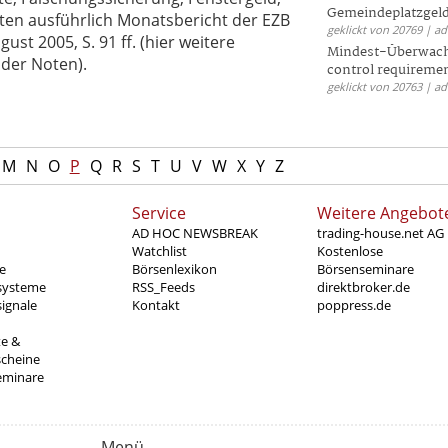
Gemeindeplatzgeld
oten ausführlich Monatsbericht der EZB
geklickt von 20769 | a
st 2005, S. 91 ff. (hier weitere
Mindest-Überwac
 der Noten).
control requireme
geklickt von 20763 | a
M
N
O
P
Q
R
S
T
U
V
W
X
Y
Z
Service
Weitere Angebot
AD HOC NEWSBREAK
trading-house.net AG
Watchlist
Kostenlose
e
Börsenlexikon
Börsenseminare
systeme
RSS_Feeds
direktbroker.de
ignale
Kontakt
poppress.de
te &
scheine
eminare
Menü