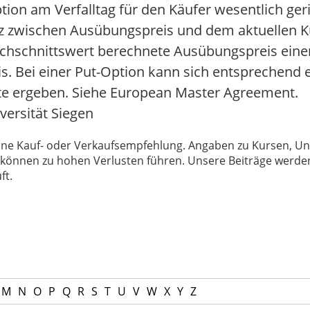
ion am Verfalltag für den Käufer wesentlich ger
enz zwischen Ausübungspreis und dem aktuellen Ku
urchschnittswert berechnete Ausübungspreis eine
is. Bei einer Put-Option kann sich entsprechend e
gte ergeben. Siehe European Master Agreement.
versität Siegen
 keine Kauf- oder Verkaufsempfehlung. Angaben zu Kursen,
können zu hohen Verlusten führen. Unsere Beiträge werden
ft.
M
N
O
P
Q
R
S
T
U
V
W
X
Y
Z