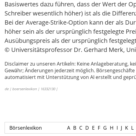
Basiswertes dazu führen, dass der Wert der Opt
Schreiber wesentlich höher) ist als die Differ
Bei der Average-Strike-Option kann der als D
höher sein als der ursprünglich festgelegte Pre
Ausübungspreis als der ursprünglich festgele
© Universitätsprofessor Dr. Gerhard Merk, Uni
Disclaimer zu unseren Artikeln: Keine Anlageberatung,
Gewähr; Änderungen jederzeit möglich. Börsengeschäfte 
automatisiert mit Unterstützung von AI erstellt und geprü
de | boersenlexikon | 16332130 |
Börsenlexikon
A
B
C
D
E
F
G
H
I
J
K
L