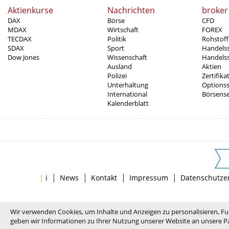
Aktienkurse
Nachrichten
broker
DAX
Börse
CFD
MDAX
Wirtschaft
FOREX
TECDAX
Politik
Rohstoff
SDAX
Sport
Handels
Dow Jones
Wissenschaft
Handelss
Ausland
Aktien
Polizei
Zertifika
Unterhaltung
Options
International
Börsens
Kalenderblatt
|
|
|
|
|
i
News
Kontakt
Impressum
Datenschutze
Wir verwenden Cookies, um Inhalte und Anzeigen zu personalisieren, Fu
geben wir Informationen zu Ihrer Nutzung unserer Website an unsere Pa