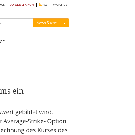
OGS
BÖRSENLEXIKON
RSS
WATCHLIST
Menü ein-/ausblenden
News Suche
GE
ums ein
wert gebildet wird.
r Average-Strike- Option
rechnung des Kurses des