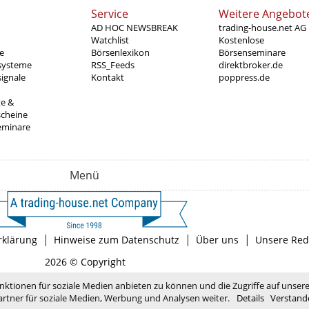
Service
Weitere Angebot
AD HOC NEWSBREAK
trading-house.net AG
Watchlist
Kostenlose
e
Börsenlexikon
Börsenseminare
systeme
RSS_Feeds
direktbroker.de
ignale
Kontakt
poppress.de
te &
scheine
eminare
Menü
|
|
|
rklärung
Hinweise zum Datenschutz
Über uns
Unsere Red
2026 © Copyright
nktionen für soziale Medien anbieten zu können und die Zugriffe auf unser
rtner für soziale Medien, Werbung und Analysen weiter.
Details
Verstand