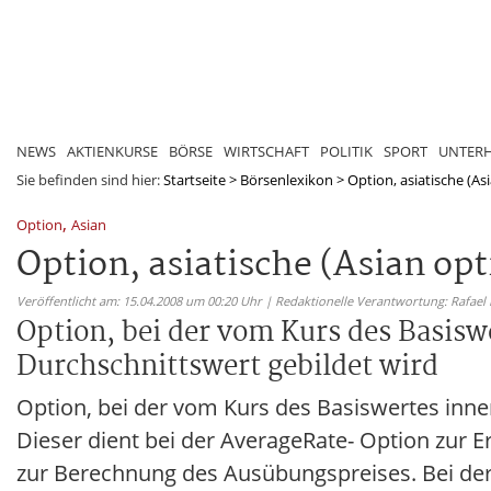
NEWS
AKTIENKURSE
BÖRSE
WIRTSCHAFT
POLITIK
SPORT
UNTER
Sie befinden sind hier:
Startseite
>
Börsenlexikon
>
Option, asiatische (As
,
Option
Asian
Option, asiatische (Asian opt
Veröffentlicht am: 15.04.2008 um 00:20 Uhr | Redaktionelle Verantwortung: Rafael
Option, bei der vom Kurs des Basisw
Durchschnittswert gebildet wird
Option, bei der vom Kurs des Basiswertes inne
Dieser dient bei der AverageRate- Option zur E
zur Berechnung des Ausübungspreises. Bei de