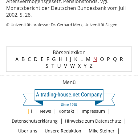
Altersvermögensgesetz, Pensionsfonds. Vgl.
Monatsbericht der Deutschen Bundesbank vom Juli
2002, S. 28.
© Universitätsprofessor Dr. Gerhard Merk, Universität Siegen
Börsenlexikon
A
B
C
D
E
F
G
H
I
J
K
L
M
N
O
P
Q
R
S
T
U
V
W
X
Y
Z
Menü
|
|
|
|
|
i
News
Kontakt
Impressum
|
|
Datenschutzerklärung
Hinweise zum Datenschutz
|
|
|
Über uns
Unsere Redaktion
Mike Steiner