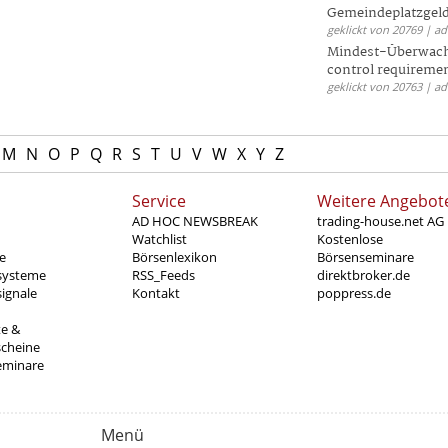
Gemeindeplatzgeld
geklickt von 20769 | a
Mindest-Überwac
control requireme
geklickt von 20763 | a
M
N
O
P
Q
R
S
T
U
V
W
X
Y
Z
Service
Weitere Angebot
AD HOC NEWSBREAK
trading-house.net AG
Watchlist
Kostenlose
e
Börsenlexikon
Börsenseminare
systeme
RSS_Feeds
direktbroker.de
ignale
Kontakt
poppress.de
te &
scheine
eminare
Menü