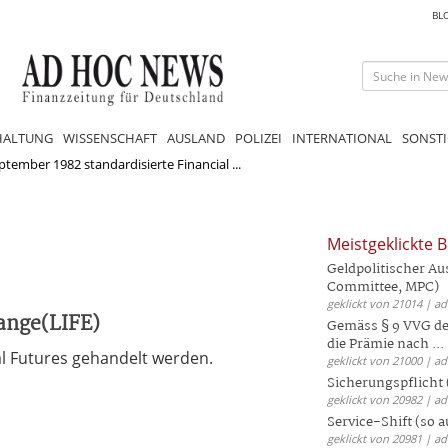
BL
HALTUNG
WISSENSCHAFT
AUSLAND
POLIZEI
INTERNATIONAL
SONSTI
ptember 1982 standardisierte Financial ...
Meistgeklickte B
Geldpolitischer Au
Committee, MPC)
geklickt von 21014 | a
ange(LIFE)
Gemäss § 9 VVG der
die Prämie nach ...
al Futures gehandelt werden.
geklickt von 21000 | a
Sicherungspflicht 
geklickt von 20982 | a
Service-Shift (so 
geklickt von 20981 | a