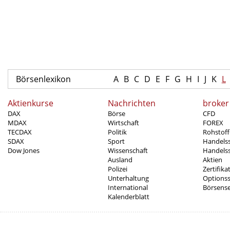
Börsenlexikon
A
B
C
D
E
F
G
H
I
J
K
L
Aktienkurse
Nachrichten
broker
DAX
Börse
CFD
MDAX
Wirtschaft
FOREX
TECDAX
Politik
Rohstoff
SDAX
Sport
Handels
Dow Jones
Wissenschaft
Handelss
Ausland
Aktien
Polizei
Zertifika
Unterhaltung
Options
International
Börsens
Kalenderblatt