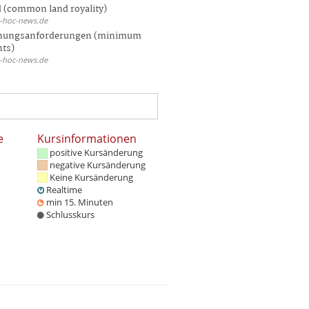
 (common land royality)
d-hoc-news.de
hungsanforderungen (minimum
nts)
d-hoc-news.de
e
Kursinformationen
positive Kursänderung
negative Kursänderung
Keine Kursänderung
Realtime
min 15. Minuten
Schlusskurs