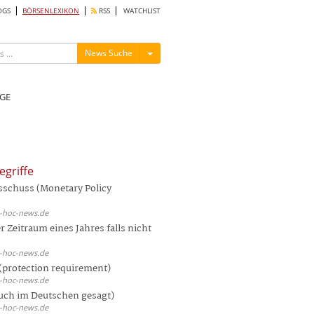
OGS
BÖRSENLEXIKON
RSS
WATCHLIST
Menü ein-/ausblenden
News Suche
GE
egriffe
sschuss (Monetary Policy
d-hoc-news.de
 Zeitraum eines Jahres falls nicht
d-hoc-news.de
(protection requirement)
d-hoc-news.de
auch im Deutschen gesagt)
d-hoc-news.de