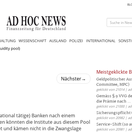
BL
HALTUNG
WISSENSCHAFT
AUSLAND
POLIZEI
INTERNATIONAL
SONSTI
quidity pool)
Meistgeklickte B
Nächster
→
Geldpolitischer Au
Committee, MPC)
geklickt von 21014 | a
Gemäss § 9 VVG der
die Prämie nach ...
geklickt von 21000 | a
Sicherungspflicht 
ational tätige) Banken nach einem
geklickt von 20982 | a
en könnten die Institute aus diesem Pool
Service-Shift (so 
et und kämen nicht in die Zwangslage
geklickt von 20981 | a