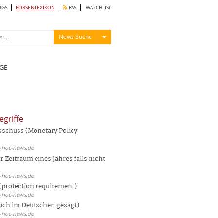
OGS
BÖRSENLEXIKON
RSS
WATCHLIST
Menü ein-/ausblenden
News Suche
GE
egriffe
sschuss (Monetary Policy
d-hoc-news.de
 Zeitraum eines Jahres falls nicht
d-hoc-news.de
(protection requirement)
d-hoc-news.de
auch im Deutschen gesagt)
d-hoc-news.de