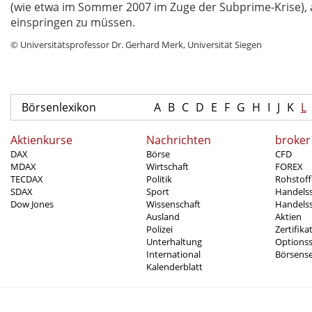
(wie etwa im Sommer 2007 im Zuge der Subprime-Krise), al
einspringen zu müssen.
© Universitätsprofessor Dr. Gerhard Merk, Universität Siegen
Börsenlexikon
A
B
C
D
E
F
G
H
I
J
K
L
Aktienkurse
Nachrichten
broker
DAX
Börse
CFD
MDAX
Wirtschaft
FOREX
TECDAX
Politik
Rohstoff
SDAX
Sport
Handels
Dow Jones
Wissenschaft
Handelss
Ausland
Aktien
Polizei
Zertifika
Unterhaltung
Options
International
Börsens
Kalenderblatt