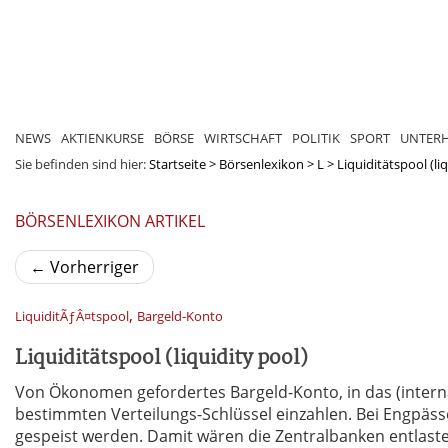
NEWS
AKTIENKURSE
BÖRSE
WIRTSCHAFT
POLITIK
SPORT
UNTER
Sie befinden sind hier:
Startseite
>
Börsenlexikon
>
L
>
Liquiditätspool (li
BÖRSENLEXIKON ARTIKEL
←
Vorherriger
,
LiquiditÃƒÂ¤tspool
Bargeld-Konto
Liquiditätspool (liquidity pool)
Von Ökonomen gefordertes Bargeld-Konto, in das (intern
bestimmten Verteilungs-Schlüssel einzahlen. Bei Engpäss
gespeist werden. Damit wären die Zentralbanken entlast