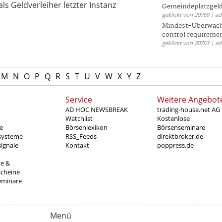
s Geldverleiher letzter Instanz
Gemeindeplatzgeld
geklickt von 20769 | a
Mindest-Überwac
control requireme
geklickt von 20763 | a
M
N
O
P
Q
R
S
T
U
V
W
X
Y
Z
Service
Weitere Angebot
AD HOC NEWSBREAK
trading-house.net AG
Watchlist
Kostenlose
e
Börsenlexikon
Börsenseminare
systeme
RSS_Feeds
direktbroker.de
ignale
Kontakt
poppress.de
te &
scheine
eminare
Menü