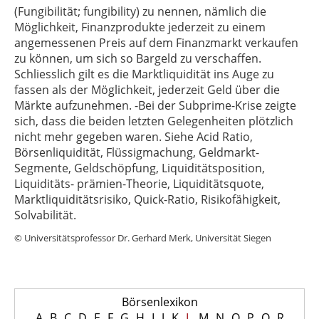
(Fungibilität; fungibility) zu nennen, nämlich die
Möglichkeit, Finanzprodukte jederzeit zu einem
angemessenen Preis auf dem Finanzmarkt verkaufen
zu können, um sich so Bargeld zu verschaffen.
Schliesslich gilt es die Marktliquidität ins Auge zu
fassen als der Möglichkeit, jederzeit Geld über die
Märkte aufzunehmen. -Bei der Subprime-Krise zeigte
sich, dass die beiden letzten Gelegenheiten plötzlich
nicht mehr gegeben waren. Siehe Acid Ratio,
Börsenliquidität, Flüssigmachung, Geldmarkt-
Segmente, Geldschöpfung, Liquiditätsposition,
Liquiditäts- prämien-Theorie, Liquiditätsquote,
Marktliquiditätsrisiko, Quick-Ratio, Risikofähigkeit,
Solvabilität.
© Universitätsprofessor Dr. Gerhard Merk, Universität Siegen
Börsenlexikon
A
B
C
D
E
F
G
H
I
J
K
L
M
N
O
P
Q
R