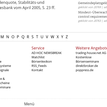
enquote, Stabilitäts-und
Gemeindeplatzgeld
bank vom April 2005, S. 23 ff.
geklickt von 20769 | a
Mindest-Überwac
control requireme
geklickt von 20763 | a
M
N
O
P
Q
R
S
T
U
V
W
X
Y
Z
Service
Weitere Angebot
AD HOC NEWSBREAK
trading-house.net AG
Watchlist
Kostenlose
e
Börsenlexikon
Börsenseminare
systeme
RSS_Feeds
direktbroker.de
ignale
Kontakt
poppress.de
te &
scheine
eminare
Menü