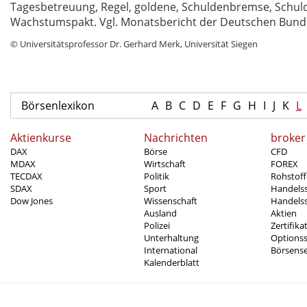
Tagesbetreuung, Regel, goldene, Schuldenbremse, Schuld
Wachstumspakt. Vgl. Monatsbericht der Deutschen Bundes
© Universitätsprofessor Dr. Gerhard Merk, Universität Siegen
Börsenlexikon
A
B
C
D
E
F
G
H
I
J
K
L
Aktienkurse
Nachrichten
broker
DAX
Börse
CFD
MDAX
Wirtschaft
FOREX
TECDAX
Politik
Rohstoff
SDAX
Sport
Handels
Dow Jones
Wissenschaft
Handelss
Ausland
Aktien
Polizei
Zertifika
Unterhaltung
Options
International
Börsens
Kalenderblatt