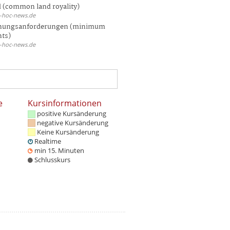
 (common land royality)
d-hoc-news.de
hungsanforderungen (minimum
nts)
d-hoc-news.de
e
Kursinformationen
positive Kursänderung
negative Kursänderung
Keine Kursänderung
Realtime
min 15. Minuten
Schlusskurs