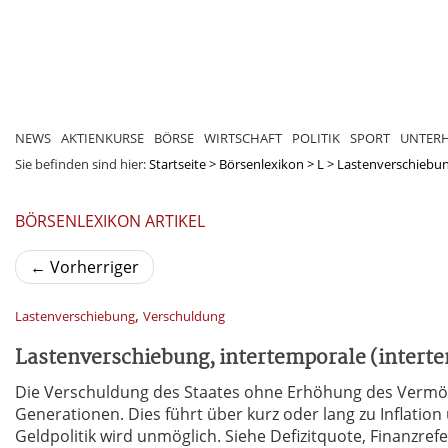
NEWS
AKTIENKURSE
BÖRSE
WIRTSCHAFT
POLITIK
SPORT
UNTER
Sie befinden sind hier:
Startseite
>
Börsenlexikon
>
L
>
Lastenverschiebung
BÖRSENLEXIKON ARTIKEL
←
Vorherriger
,
Lastenverschiebung
Verschuldung
Lastenverschiebung, intertemporale (interte
Die Verschuldung des Staates ohne Erhöhung des Verm
Generationen. Dies führt über kurz oder lang zu Inflatio
Geldpolitik wird unmöglich. Siehe Defizitquote, Finanzref