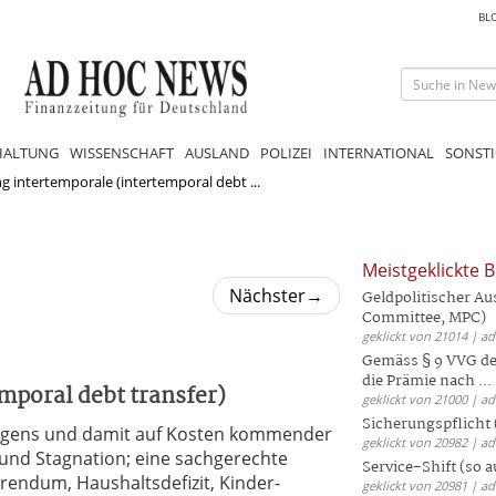
BL
HALTUNG
WISSENSCHAFT
AUSLAND
POLIZEI
INTERNATIONAL
SONSTI
 intertemporale (intertemporal debt ...
Meistgeklickte B
Nächster
→
Geldpolitischer Au
Committee, MPC)
geklickt von 21014 | a
Gemäss § 9 VVG der
die Prämie nach ...
mporal debt transfer)
geklickt von 21000 | a
Sicherungspflicht 
ögens und damit auf Kosten kommender
geklickt von 20982 | a
n und Stagnation; eine sachgerechte
Service-Shift (so 
erendum, Haushaltsdefizit, Kinder-
geklickt von 20981 | a