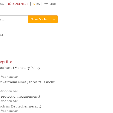
OGS
BÖRSENLEXIKON
RSS
WATCHLIST
Menü ein-/ausblenden
News Suche
GE
egriffe
sschuss (Monetary Policy
d-hoc-news.de
 Zeitraum eines Jahres falls nicht
d-hoc-news.de
(protection requirement)
d-hoc-news.de
auch im Deutschen gesagt)
d-hoc-news.de